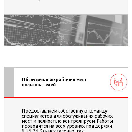
работу инженерных систем центров
обработки данных. Организуем службу
поддержки, которая закроет все вопросы
по обслуживанию оборудования ЦОД,
гарантировав его безопасное
и непрерывное функционирование.
Эксплуатация
объекта
Оказываем комплексные услуги
по эксплуатации сложных
инфраструктурных объектов. Разработаем
регламенты обслуживания и обеспечим
выполнение полного перечня
организационно-технических мероприятий
для безопасного функционирования
сооружения.