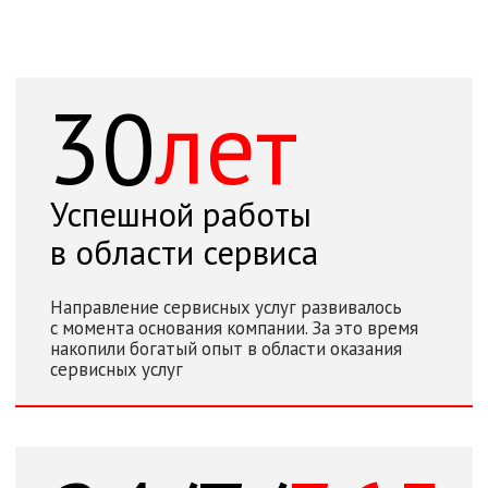
Специалисты «Би.Си.Си.» сертифицированы
по международным стандартам, что позволяет
оказывать сервисную поддержку ИТ-систем
любого масштаба
57
Инженерных
систем
Обслуживает компания «Би.Си.Си.»
в автомобильном тоннеле Комплекса
защитных сооружений Санкт-Петербурга
от наводнений