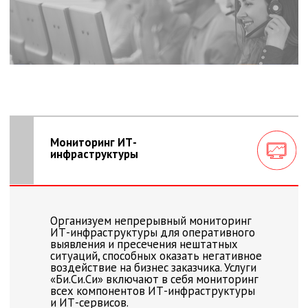
Обслуживание рабочих мест
пользователей
Предоставляем собственную команду
специалистов для обслуживания рабочих
мест и полностью контролируем. Работы
проводятся на всех уровнях поддержки
(L1/L2/L3) как удаленно, так
и с выделенной командой
на предприятии или в офисах заказчика.
Сервис и техподдержка
инженерных систем ЦОД
Обеспечим надежную и бесперебойную