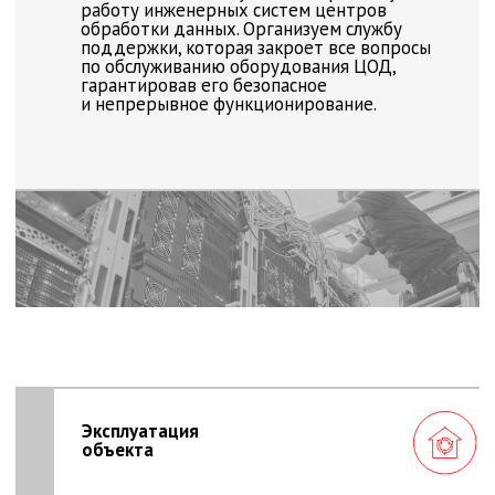
24/7/
365
График работы
сервисной службы
Горячая линия службы поддержки «Би.Си.Си.»
работает в круглосуточном режиме с временем
реакции на обращения не более 15 минут
95
%
Уровень продления
контрактов
Наши заказчики нам доверяют и продляют
сервисные договоры после истечения сроков